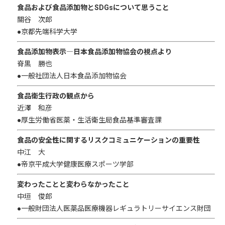
食品および食品添加物とSDGsについて思うこと
關谷 次郎
●京都先端科学大学
食品添加物表示―日本食品添加物協会の視点より
脊黒 勝也
●一般社団法人日本食品添加物協会
食品衛生行政の観点から
近澤 和彦
●厚生労働省医薬・生活衛生局食品基準審査課
食品の安全性に関するリスクコミュニケーションの重要性
中江 大
●帝京平成大学健康医療スポーツ学部
変わったことと変わらなかったこと
中垣 俊郎
●一般財団法人医薬品医療機器レギュラトリーサイエンス財団