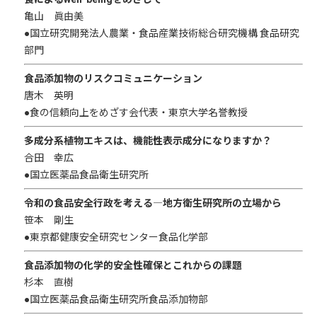
亀山 眞由美
●国立研究開発法人農業・食品産業技術総合研究機構 食品研究
部門
食品添加物のリスクコミュニケーション
唐木 英明
●食の信頼向上をめざす会代表・東京大学名誉教授
多成分系植物エキスは、機能性表示成分になりますか？
合田 幸広
●国立医薬品食品衛生研究所
令和の食品安全行政を考える―地方衛生研究所の立場から
笹本 剛生
●東京都健康安全研究センター食品化学部
食品添加物の化学的安全性確保とこれからの課題
杉本 直樹
●国立医薬品食品衛生研究所食品添加物部