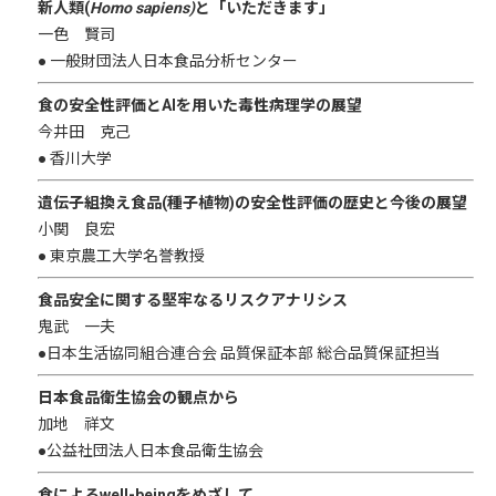
新人類(
Homo sapiens)
と「いただきます」
一色 賢司
● 一般財団法人日本食品分析センター
食の安全性評価とAIを用いた毒性病理学の展望
今井田 克己
● 香川大学
遺伝子組換え食品(種子植物)の安全性評価の歴史と今後の展望
小関 良宏
● 東京農工大学名誉教授
食品安全に関する堅牢なるリスクアナリシス
鬼武 一夫
●日本生活協同組合連合会 品質保証本部 総合品質保証担当
日本食品衛生協会の観点から
加地 祥文
●公益社団法人日本食品衛生協会
食によるwell-beingをめざして