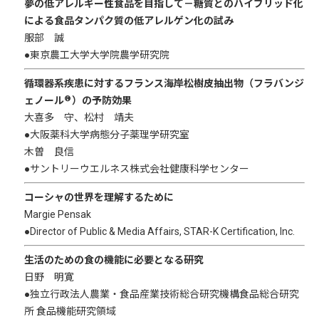
夢の低アレルギー性食品を目指して
－糖質とのハイブリッド化
による食品タンパク質の低アレルゲン化の試み
服部 誠
●東京農工大学大学院農学研究院
循環器系疾患に対するフランス海岸松樹皮抽出物（フラバンジ
®
ェノール
）の予防効果
大喜多 守、松村 靖夫
●大阪薬科大学病態分子薬理学研究室
木曽 良信
●サントリーウエルネス株式会社健康科学センター
コーシャの世界を理解するために
Margie Pensak
●Director of Public & Media Affairs, STAR-K Certification, Inc.
生活のための食の機能に必要となる研究
日野 明寛
●独立行政法人農業・食品産業技術総合研究機構食品総合研究
所 食品機能研究領域