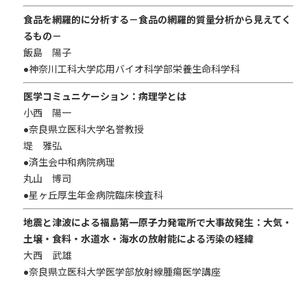
食品を網羅的に分析する
－食品の網羅的質量分析から見えてく
るもの－
飯島 陽子
●神奈川工科大学応用バイオ科学部栄養生命科学科
医学コミュニケーション：病理学とは
小西 陽一
●奈良県立医科大学名誉教授
堤 雅弘
●済生会中和病院病理
丸山 博司
●星ヶ丘厚生年金病院臨床検査科
地震と津波による福島第一原子力発電所で大事故発生：
大気・
土壌・食料・水道水・海水の放射能による汚染の経緯
大西 武雄
●奈良県立医科大学医学部放射線腫瘍医学講座