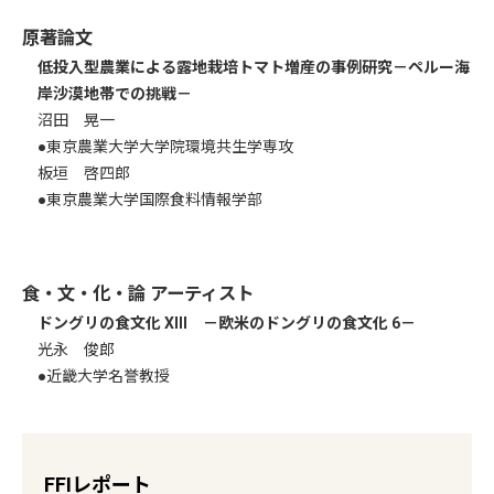
原著論文
低投入型農業による露地栽培トマト増産の事例研究
－ペルー海
岸沙漠地帯での挑戦－
沼田 晃一
●東京農業大学大学院環境共生学専攻
板垣 啓四郎
●東京農業大学国際食料情報学部
食・文・化・論 アーティスト
ドングリの食文化 XIII －欧米のドングリの食文化 6－
光永 俊郎
●近畿大学名誉教授
FFIレポート