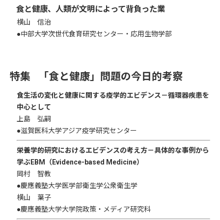
食と健康、人類が文明によって背負った業
横山 信治
●中部大学次世代食育研究センター・応用生物学部
「食と健康」問題の今日的考察
食生活の変化と健康に関する疫学的エビデンス－循環器疾患を
中心として
上島 弘嗣
●滋賀医科大学アジア疫学研究センター
栄養学的研究におけるエビデンスの考え方－具体的な事例から
学ぶEBM（Evidence-based Medicine）
岡村 智教
●慶應義塾大学医学部衛生学公衆衛生学
横山 葉子
●慶應義塾大学大学院政策・メディア研究科