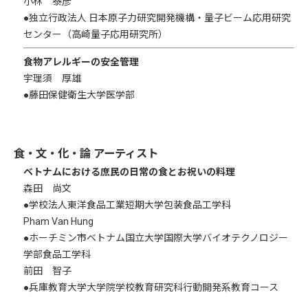
小林 泰彦
●独立行政法人 日本原子力研究開発機構・量子ビーム応用研究
センター（高崎量子応用研究所）
食物アレルギーの安全管理
宇理須 厚雄
●藤田保健衛生大学医学部
⾷・⽂・化・論 アーティスト
ベトナムにおける庶民の日常の食とお祝いの料理
森田 尚文
●学校法人東洋食品工業短期大学包装食品工学科
Pham Van Hung
●ホーチミン市ベトナム国立大学国際大学バイオテクノロジー
学部食品工学科
前田 智子
●兵庫教育大学大学院学校教育研究科行動開発系教育コース