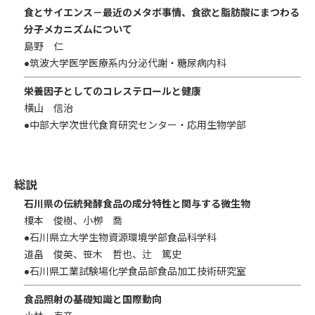
食とサイエンス－最近のメタボ事情、食欲と脂肪酸にまつわる
分子メカニズムについて
島野 仁
●筑波大学医学医療系内分泌代謝・糖尿病内科
栄養因子としてのコレステロールと健康
横山 信治
●中部大学次世代食育研究センター・応用生物学部
総説
石川県の伝統発酵食品の成分特性と関与する微生物
榎本 俊樹、小栁 喬
●石川県立大学生物資源環境学部食品科学科
道畠 俊英、笹木 哲也、辻 篤史
●石川県工業試験場化学食品部食品加工技術研究室
食品照射の基礎知識と国際動向