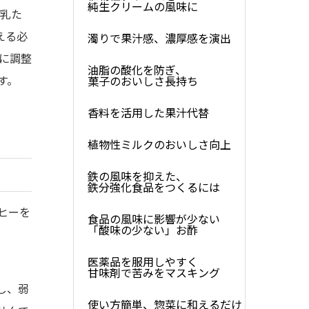
純生クリームの風味に
、乳た
える必
濁りで果汁感、濃厚感を演出
）に調整
油脂の酸化を防ぎ、
す。
菓子のおいしさ長持ち
香料を活用した果汁代替
植物性ミルクのおいしさ向上
鉄の風味を抑えた、
鉄分強化食品をつくるには
ーヒーを
食品の風味に影響が少ない
「酸味の少ない」お酢
医薬品を服用しやすく
甘味剤で苦みをマスキング
し、弱
使い方簡単、惣菜に和えるだけ