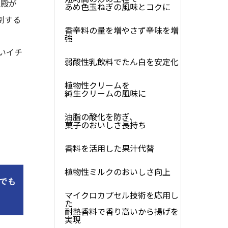
沈殿が
あめ色玉ねぎの風味とコクに
制する
香辛料の量を増やさず辛味を増
強
いイチ
弱酸性乳飲料でたん白を安定化
植物性クリームを
純生クリームの風味に
油脂の酸化を防ぎ、
菓子のおいしさ長持ち
香料を活用した果汁代替
植物性ミルクのおいしさ向上
マイクロカプセル技術を応用し
た
耐熱香料で香り高いから揚げを
実現