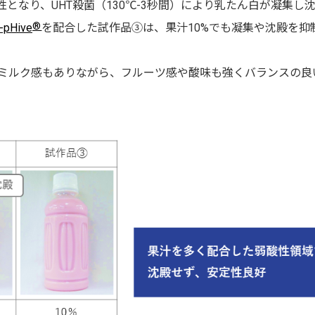
となり、UHT殺菌（130℃-3秒間）により乳たん白が凝集し
®
pHive
を配合した試作品③は、果汁10%でも凝集や沈殿を抑
ミルク感もありながら、フルーツ感や酸味も強くバランスの良