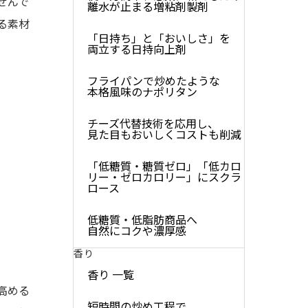
せんで
離水が止まる増粘剤製剤
る素材
「日持ち」と「おいしさ」を
両立する日持向上剤
フライパンで炒めたような
本格風味のナポリタン
チーズ代替技術を応用し、
見た目もおいしくコストも削減
「低糖質・糖質ゼロ」「低カロ
リー・ゼロカロリー」にスクラ
ロース
低糖質・低脂肪商品へ
自然にコクや濃厚感
香り
香り 一覧
高める
短時間の炒め工程で