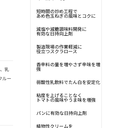
短時間の炒め工程で
あめ色玉ねぎの風味とコクに
減塩や減糖調味料開発に
有効な日持向上剤
製造現場の作業軽減に
役立つスクラロース​
香辛料の量を増やさず辛味を増
強
し、乳
フルー
弱酸性乳飲料でたん白を安定化
粘度を上げることなく
トマトの風味やうま味を増強
パンに有効な日持向上剤
植物性クリームを