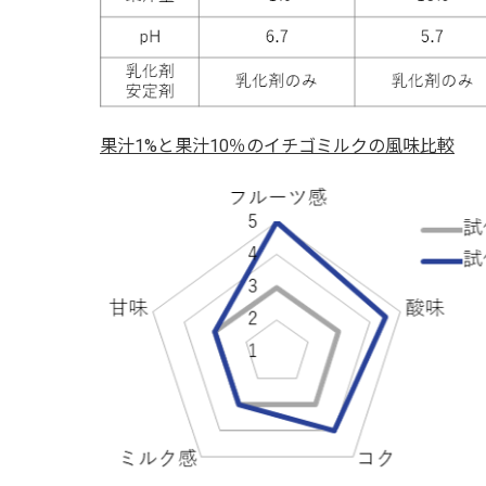
果汁1%と果汁10％のイチゴミルクの風味比較