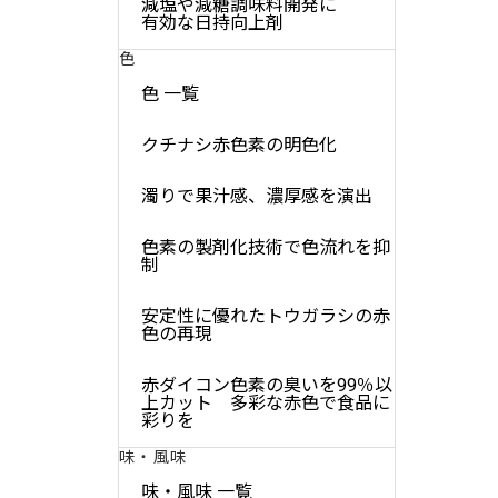
減塩や減糖調味料開発に
有効な日持向上剤
色
色 一覧
クチナシ赤色素の明色化
濁りで果汁感、濃厚感を演出
色素の製剤化技術で色流れを抑
制
安定性に優れたトウガラシの赤
色の再現
赤ダイコン色素の臭いを99％以
上カット 多彩な赤色で食品に
彩りを
味・風味
味・風味 一覧