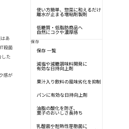
使い方簡単、惣菜に和えるだけ
離水が止まる増粘剤製剤
低糖質・低脂肪商品へ
自然にコクや濃厚感
題はあ
保存
T殺菌
保存 一覧
合した
減塩や減糖調味料開発に
有効な日持向上剤
ク感が
果汁入り飲料の風味劣化を抑制
パンに有効な日持向上剤
油脂の酸化を防ぎ、
菓子のおいしさ長持ち
乳酸菌や耐熱性芽胞菌に