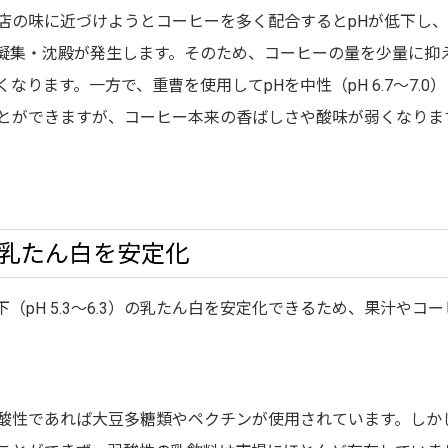
店の味に近づけようとコーヒーを多く配合するとpHが低下し
凝集・沈殿が発生します。そのため、コーヒーの量を少量に抑
ります。一方で、重曹を使用してpHを中性（pH 6.7～7.0
とができますが、コーヒー本来の香ばしさや酸味が弱くなりま
乳たん白を安定化
（pH 5.3～6.3）の乳たん白を安定化できるため、果汁やコ
酸性であれば大豆多糖類やペクチンが使用されています。しか