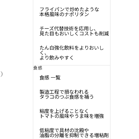
フライパンで炒めたような
本格風味のナポリタン
チーズ代替技術を応用し、
見た目もおいしくコストも削減
たん白強化飲料をよりおいし
く、
より飲みやすく
食感
食感 一覧
製造工程で損なわれる
タラコのつぶ食感を補う
粘度を上げることなく
トマトの風味やうま味を増強
低粘度で具材の沈殿や
油脂の分離を抑制できる増粘剤