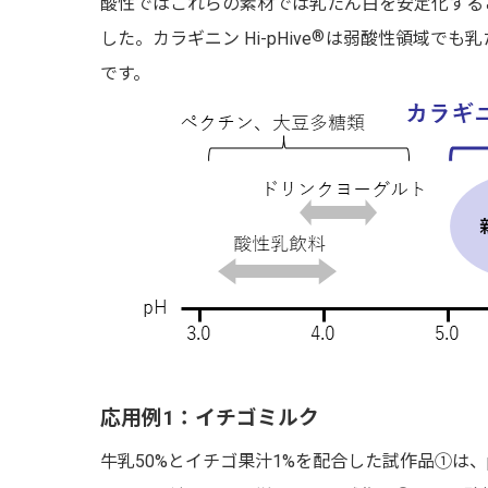
酸性ではこれらの素材では乳たん白を安定化する
®
した。カラギニン Hi-pHive
は弱酸性領域でも乳
です。
応用例1：イチゴミルク
牛乳50%とイチゴ果汁1%を配合した試作品①は、