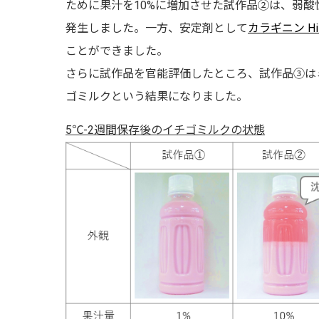
ために果汁を10%に増加させた試作品②は、弱酸性
発生しました。一方、安定剤として
カラギニン Hi-
ことができました。
さらに試作品を官能評価したところ、試作品③は
ゴミルクという結果になりました。
5℃-2週間保存後のイチゴミルクの状態