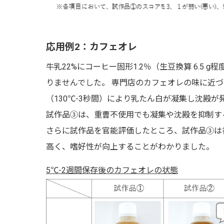
応用例2：カフェオレ
牛乳22%にコーヒー固形1.2％（生豆換算 6.5 
りませんでした。 専門店のカフェオレの味に近づ
（130℃-3秒間）により乳たん白が凝集し沈殿が
試作品③は、重曹不使用でも凝集や沈殿を抑制す
さらに試作品を官能評価したところ、試作品③は
高く、嗜好性が向上することがわかりました。
5℃-2週間保存後のカフェオレの状態