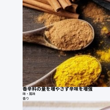
香辛料の量を増やさず辛味を増強
味・風味
香り