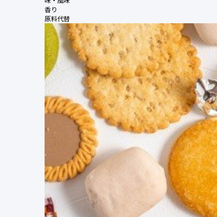
味・風味
香り
原料代替