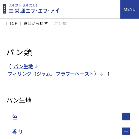
TOP
食品から探す
パン類
パン類
（
パン生地
フィリング（ジャム、フラワーペースト）
）
パン生地
色
香り