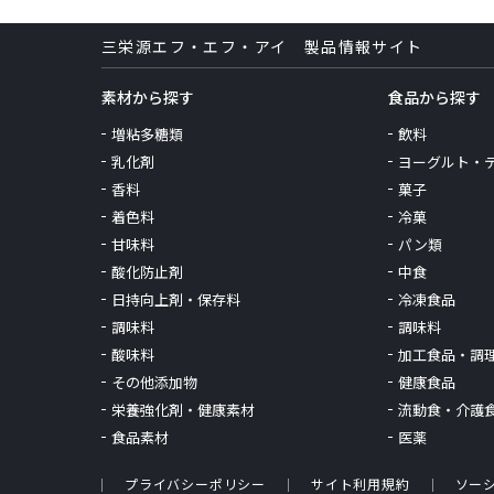
三栄源エフ・エフ・アイ 製品情報サイト
素材から探す
食品から探す
増粘多糖類
飲料
乳化剤
ヨーグルト・
香料
菓子
着色料
冷菓
甘味料
パン類
酸化防止剤
中食
日持向上剤・保存料
冷凍食品
調味料
調味料
酸味料
加工食品・調
その他添加物
健康食品
栄養強化剤・健康素材
流動食・介護
食品素材
医薬
プライバシーポリシー
サイト利用規約
ソー