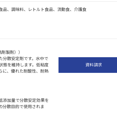
食品、調味料、レトルト食品、流動食、介護食
粘剤製剤））
た分散安定剤です。水中で
状態を維持します。低粘度
資料請求
らに、優れた耐酸性、耐熱
低添加量で分散安定効果を
の分散目的で使用されま