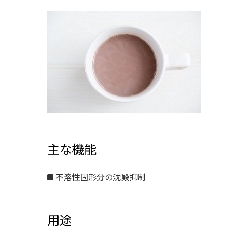
主な機能
不溶性固形分の沈殿抑制
用途