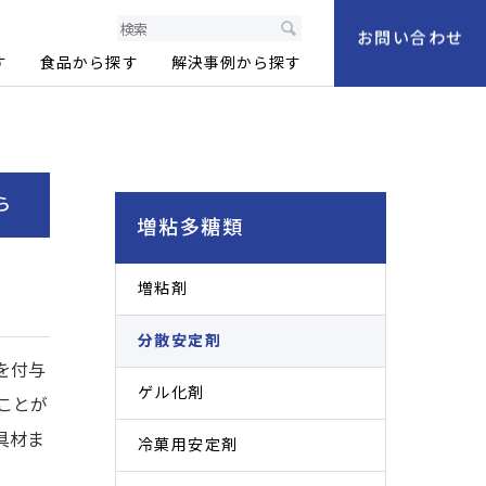
製品情報サイト
お問い合わせ
す
食品から探す
解決事例から探す
ら
増粘多糖類
増粘剤
分散安定剤
を付与
ゲル化剤
ことが
具材ま
冷菓用安定剤