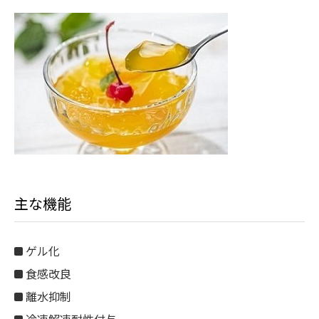
主な機能
ゲル化
食感改良
離水抑制