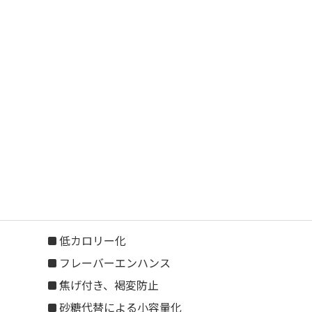
低カロリー化
フレーバーエンハンス
焦げ付き、褐変防止
砂糖代替による小容量化