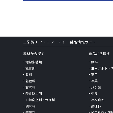
三栄源エフ・エフ・アイ 製品情報サイト
素材から探す
食品から探す
増粘多糖類
飲料
乳化剤
ヨーグルト・
香料
菓子
着色料
冷菓
甘味料
パン類
酸化防止剤
中食
日持向上剤・保存料
冷凍食品
調味料
調味料
酸味料
加工食品・調