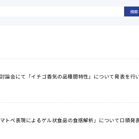
検索
る討論会にて「イチゴ香気の品種間特性」について発表を行
ノマトペ表現によるゲル状食品の食感解析」について口頭発