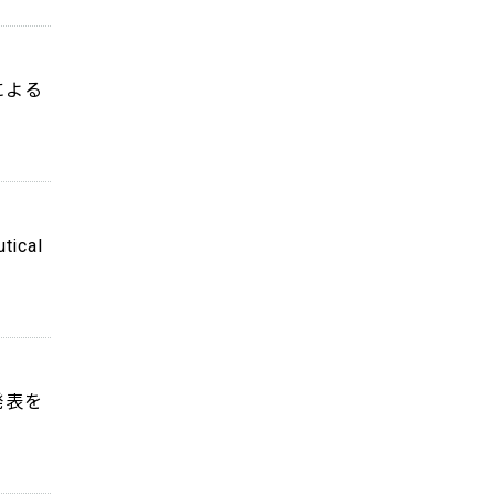
による
tical
発表を