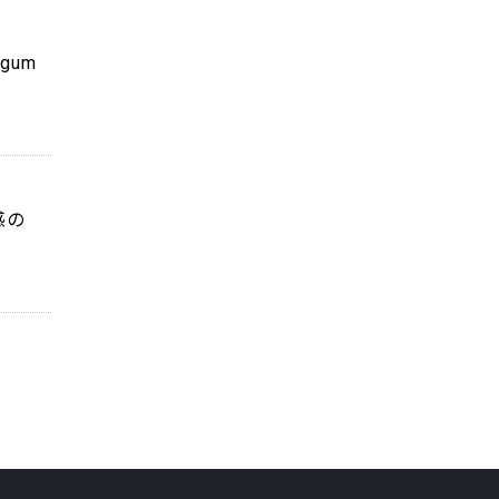
 gum
感の