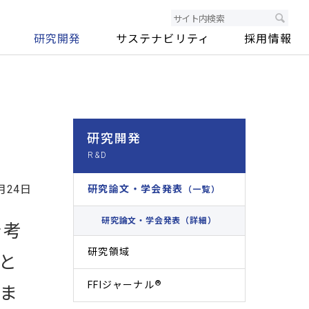
研究開発
サステナビリティ
採用情報
研究開発
月24日
研究論文・学会発表
（一覧）
研究論文・学会発表（詳細）
を考
研究領域
と
®
FFIジャーナル
ま