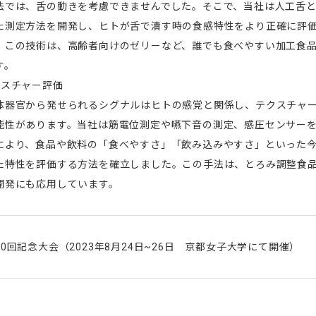
法では、舌の動きを考慮できませんでした。そこで、当社は人工舌
た測定方法を開発し、ヒトが舌で潰す時の食感特性をより正確に評
。この技術は、高齢者向けのゼリーなど、誰でも食べやすい加工食
す。
クスチャー評価
体器官から発せられるシグナルはヒトの感覚と関係し、テクスチャ
能性があります。当社は筋電位測定や嚥下音の測定、感圧センサー
により、食品や飲料の「食べやすさ」「飲み込みやすさ」といった
た特性を評価する方法を確立しました。この手法は、とろみ調整食
開発にも応用しています。
0回記念大会（2023年8月24日~26日 京都女子大学にて開催）