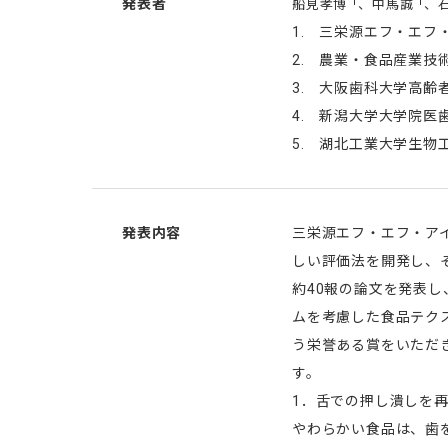
1
1
発表者
船見孝博
、中馬誠
、
1. 三栄源エフ・エフ
2. 農業・食品産業技
3. 大阪歯科大学高齢
4. 新潟大学大学院医
5. 湖北工業大学生物
発表内容
三栄源エフ・エフ・ア
しい評価法を開発し、
約40報の論文を発表
ムを考慮した食品テク
う栄誉ある賞をいただ
す。
1．舌での押し潰しを
やわらかい食品は、歯