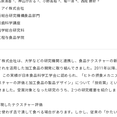
1
2
3
4
5
石原清香
、神山かおる
、小野高裕
、堀一浩
、西成 勝好
・アイ株式会社
術総合研究機構食品部門
者歯科学講座
歯学総合研究科
工程与食品学院
イ株式会社は、大学などの研究機関と連携し、食品テクスチャーの
それを活用した加工食品の開発に取り組んできました。2011年以降
し、この実績が日本食品科学工学会に認められ、「ヒトの摂食メカニ
スチャーの評価と加工食品の製品デザイン」について「技術賞」と
きました。受賞対象となった研究のうち、2つの研究概要を紹介しま
再現したテクスチャー評価
を使わず舌で潰して食べる場合があります。しかし、従来の「かた