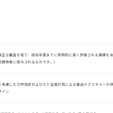
厳正な審査を経て、該当年度までに実用的に高く評価される業績を
究開発者に授与されるものです。）
を考慮した力学測定およびヒト生理計測による食品テクスチャーの
ザイン