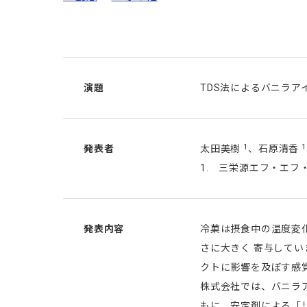
演題
TDS法によるバニラア
1
1
発表者
太田美樹
、石原清香
1. 三栄源エフ・エフ
発表内容
冷菓は摂食中の温度変
さに大きく 寄与して
クトに影響を及ぼす感
株式会社では、バニラ
もに、安定剤による「