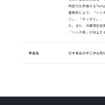
時変化を評価するTempor
量解析により、「リッ
リ」、「すっきり」、
た。また、冷菓用安定
「リッチ感」が向上す
学会名
日本食品科学工学会第68