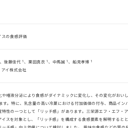
イスの食感評価
1
1
1
1
、後藤佳代
、栗田真衣
、中馬誠
、船見孝博
・アイ株式会社
化や唾液分泌により食感がダイナミックに変化し、その変化がおい
います。特に、乳含量の高い冷菓における付加価値の付与、商品イン
覚特性の一つとして「リッチ感」があります。三栄源エフ・エフ・
アイスを対象とし、「リッチ感」を構成する食感要素を解明すると
リッチ感」向上効果について検討しました。 風味や食感などの質の