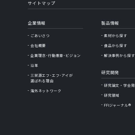
サイトマップ
企業情報
製品情報
ごあいさつ
素材から探す
会社概要
食品から探す
企業理念･行動憲章･ビジョン
解決事例から探す
沿革
研究開発
三栄源エフ･エフ･アイが
選ばれる理由
研究論文・学会発
海外ネットワーク
研究領域
®
FFIジャーナル