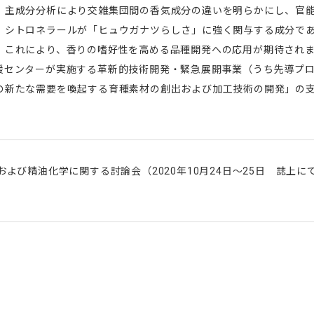
。主成分分析により交雑集団間の香気成分の違いを明らかにし、官
、シトロネラールが「ヒュウガナツらしさ」に強く関与する成分で
。これにより、香りの嗜好性を高める品種開発への応用が期待され
援センターが実施する革新的技術開発・緊急展開事業（うち先導プ
の新たな需要を喚起する育種素材の創出および加工技術の開発」の
。
および精油化学に関する討論会（2020年10月24日～25日 誌上に