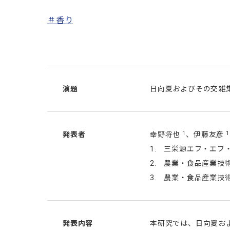
＃香り
演題
日向夏およびその交雑
1
1
発表者
幸野将也
、伊藤友彦
1. 三栄源エフ・エフ
2. 農業・食品産業技
3. 農業・食品産業
発表内容
本研究では、日向夏お