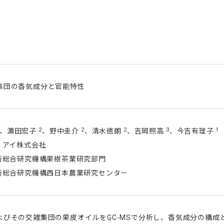
集団の香気成分と官能特性
2
2
2
3
1
、濵田宏子
、野中圭介
、清水徳朗
、吉岡照高
、今吉有理子
・アイ株式会社
術総合研究機構果樹茶業研究部門
技術総合研究機構西日本農業研究センター
よびその交雑集団の果皮オイルをGC-MSで分析し、香気成分の構成