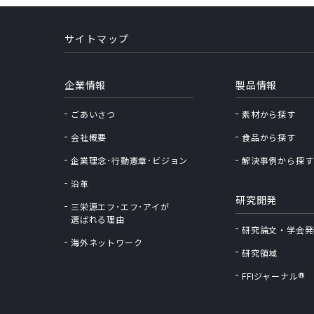
サイトマップ
企業情報
製品情報
ごあいさつ
素材から探す
会社概要
食品から探す
企業理念･行動憲章･ビジョン
解決事例から探す
沿革
研究開発
三栄源エフ･エフ･アイが
選ばれる理由
研究論文・学会発
海外ネットワーク
研究領域
®
FFIジャーナル