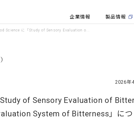
企業情報
製品情報
ood Science に「Study of Sensory Evaluation o...
細）
2026年
tudy of Sensory Evaluation of Bitte
 Evaluation System of Bitterness」に