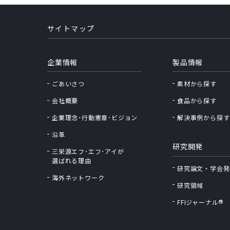
サイトマップ
企業情報
製品情報
ごあいさつ
素材から探す
会社概要
食品から探す
企業理念･行動憲章･ビジョン
解決事例から探す
沿革
研究開発
三栄源エフ･エフ･アイが
選ばれる理由
研究論文・学会発
海外ネットワーク
研究領域
®
FFIジャーナル