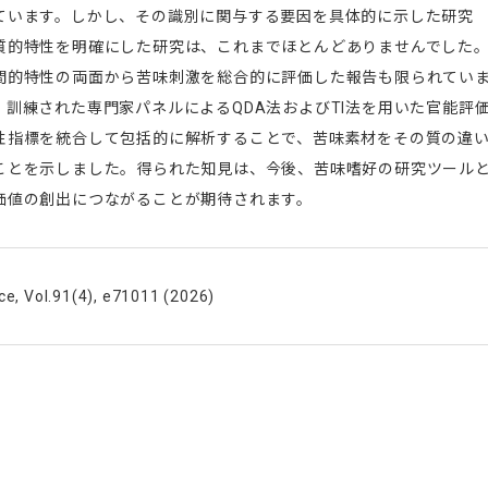
ています。しかし、その識別に関与する要因を具体的に示した研究
質的特性を明確にした研究は、これまでほとんどありませんでした
間的特性の両面から苦味刺激を総合的に評価した報告も限られてい
訓練された専門家パネルによるQDA法およびTI法を用いた官能評
性指標を統合して包括的に解析することで、苦味素材をその質の違
ことを示しました。得られた知見は、今後、苦味嗜好の研究ツール
価値の創出につながることが期待されます。
ce, Vol.91(4), e71011 (2026)