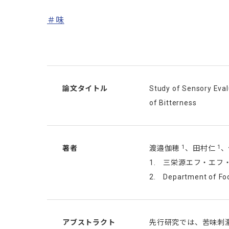
＃味
論文タイトル
Study of Sensory Eval
of Bitterness
1
1
著者
渡邉伽穂
、田村仁
、
1. 三栄源エフ・エフ
2. Department of Food
アブストラクト
先行研究では、苦味刺