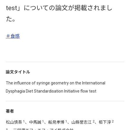
test」についての論文が掲載されまし
た。
＃食感
論文タイトル
The influence of syringe geometry on the International
Dysphagia Diet Standardisation Initiative flow test
著者
1
1
1
2
2
松山慎吾
、中馬誠
、船見孝博
、山縣誉志江
、栢下淳