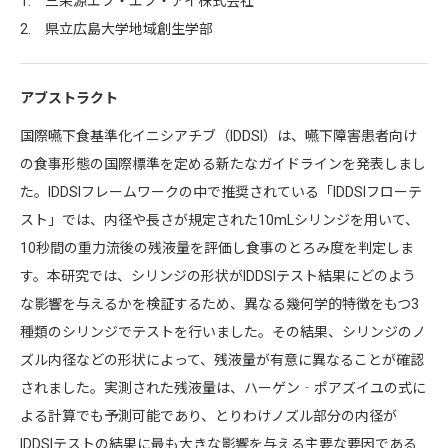
1. 三栄源エフ・エフ・アイ株式会社
2. 県立広島大学地域創生学部
アブストラクト
国際嚥下食基準化イニシアチブ（IDDSI）は、嚥下障害患者向け
の食事形態の国際標準を定める新たなガイドラインを発表しまし
た。IDDSIフレームワークの中で推奨されている「IDDSIフローテ
スト」では、内径や長さが規定された10mLシリンジを用いて、
10秒間の重力流後の残液量を評価し食事のとろみ度を判定しま
す。本研究では、シリンジの形状がIDDSIテスト結果にどのよう
な影響を与えるかを検証するため、異なる幾何学的特徴をもつ3
種類のシリンジでテストを行いました。その結果、シリンジのノ
ズル内径などの形状によって、残液量が有意に異なることが確認
されました。実測された残液量は、ハーゲン‐ポアズイユの式に
よる計算でも予測可能であり、とりわけノズル部分の内径が
IDDSIテストの結果に最も大きな影響を与える主要な要因である