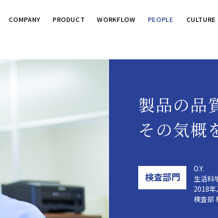
COMPANY
PRODUCT
WORKFLOW
PEOPLE
CULTURE
製品の品
その気概
O.Y.
検査部門
生活科
201
検査部 