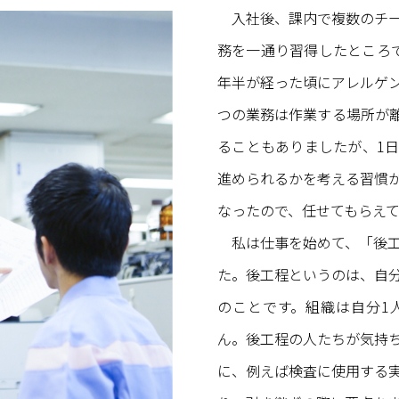
入社後、課内で複数のチ
務を一通り習得したところ
年半が経った頃にアレルゲ
つの業務は作業する場所が
ることもありましたが、1
進められるかを考える習慣
なったので、任せてもらえ
私は仕事を始めて、「後
た。後工程というのは、自
のことです。組織は自分1
ん。後工程の人たちが気持
に、例えば検査に使用する