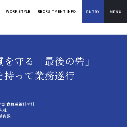
WORK STYLE
RECRUITMENT INFO
ENTRY
質を守る「最後の砦」
を持って業務遂行
学部 食品栄養科学科
8年入社
検査課